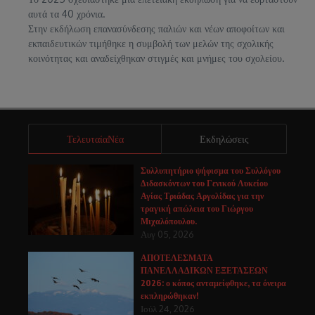
αυτά τα 40 χρόνια.
Στην εκδήλωση επανασύνδεσης παλιών και νέων αποφοίτων και
εκπαιδευτικών τιμήθηκε η συμβολή των μελών της σχολικής
κοινότητας και αναδείχθηκαν στιγμές και μνήμες του σχολείου.
ΤελευταίαΝέα
Εκδηλώσεις
Συλλυπητήριο ψήφισμα του Συλλόγου
Διδασκόντων του Γενικού Λυκείου
Αγίας Τριάδας Αργολίδας για την
τραγική απώλεια του Γιώργου
Μιχαλόπουλου.
Αυγ 05, 2026
ΑΠΟΤΕΛΕΣΜΑΤΑ
ΠΑΝΕΛΛΑΔΙΚΩΝ ΕΞΕΤΑΣΕΩΝ
2026: ο κόπος ανταμείφθηκε, τα όνειρα
εκπληρώθηκαν!
Ιούλ 24, 2026