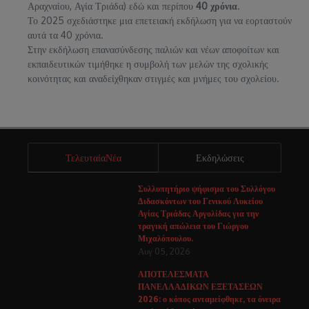
Αραχναίου, Αγία Τριάδα) εδώ και περίπου
40 χρόνια
.
Το 2025 σχεδιάστηκε μια επετειακή εκδήλωση για να εορταστούν
αυτά τα 40 χρόνια.
Στην εκδήλωση επανασύνδεσης παλιών και νέων αποφοίτων και
εκπαιδευτικών τιμήθηκε η συμβολή των μελών της σχολικής
κοινότητας και αναδείχθηκαν στιγμές και μνήμες του σχολείου.
ΤελευταίαΝέα
Εκδηλώσεις
Συλλυπητήριο ψήφισμα του Συλλόγου
Διδασκόντων του Γενικού Λυκείου
Αγίας Τριάδας Αργολίδας για την
τραγική απώλεια του Γιώργου
Μιχαλόπουλου.
Αυγ 05, 2026
ΑΠΟΤΕΛΕΣΜΑΤΑ
ΠΑΝΕΛΛΑΔΙΚΩΝ ΕΞΕΤΑΣΕΩΝ
2026: ο κόπος ανταμείφθηκε, τα όνειρα