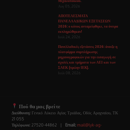
Μιχαλόπουλου.
Αυγ 05, 2026
ΑΠΟΤΕΛΕΣΜΑΤΑ
ΠΑΝΕΛΛΑΔΙΚΩΝ ΕΞΕΤΑΣΕΩΝ
2026: ο κόπος ανταμείφθηκε, τα όνειρα
εκπληρώθηκαν!
Ιούλ 24, 2026
Πανελλαδικές εξετάσεις 2026: άνοιξε η
πλατφόρμα συμπλήρωσης
μηχανογραφικών για την εισαγωγή σε
σχολές και τμήματα των ΑΕΙ και των
ΣΑΕΚ (πρώην ΙΕΚ).
Ιούλ 08, 2026
Πού θα μας βρείτε
Διεύθυνση:
Γενικό Λύκειο Αγίας Τριάδας, Οδός Αραχναίου, ΤΚ
21 055
Τηλέφωνο:
27520-44862 |
Email:
mail@lyk-ag-