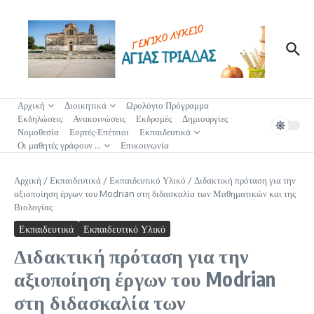
Μετάβαση στο περιεχόμενο
✖
Αρχική
Διοικητικά
Ωρολόγιο Πρόγραμμα
Εκδηλώσεις
Ανακοινώσεις
Εκδρομές
Δημιουργίες
Νομοθεσία
Εορτές-Επέτειοι
Εκπαιδευτικά
Οι μαθητές γράφουν …
Επικοινωνία
Αρχική
/
Εκπαιδευτικά
/
Εκπαιδευτικό Υλικό
/
Διδακτική πρόταση για την
αξιοποίηση έργων του Modrian στη διδασκαλία των Μαθηματικών και της
Βιολογίας
Εκπαιδευτικά
Εκπαιδευτικό Υλικό
Διδακτική πρόταση για την
αξιοποίηση έργων του Modrian
στη διδασκαλία των