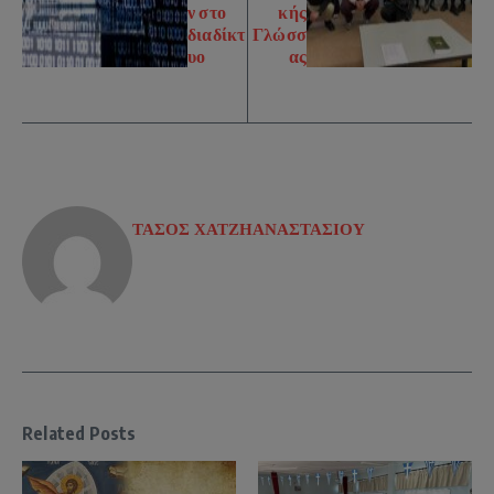
ν στο
κής
διαδίκτ
Γλώσσ
υο
ας
ΤΑΣΟΣ ΧΑΤΖΗΑΝΑΣΤΑΣΙΟΥ
Related Posts