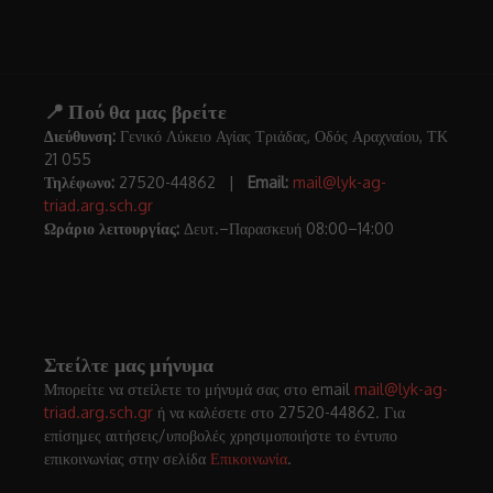
📍 Πού θα μας βρείτε
Διεύθυνση:
Γενικό Λύκειο Αγίας Τριάδας, Οδός Αραχναίου, ΤΚ
21 055
Τηλέφωνο:
27520-44862 |
Email:
mail@lyk-ag-
triad.arg.sch.gr
Ωράριο λειτουργίας:
Δευτ.–Παρασκευή 08:00–14:00
Στείλτε μας μήνυμα
Μπορείτε να στείλετε το μήνυμά σας στο email
mail@lyk-ag-
triad.arg.sch.gr
ή να καλέσετε στο 27520-44862. Για
επίσημες αιτήσεις/υποβολές χρησιμοποιήστε το έντυπο
επικοινωνίας στην σελίδα
Επικοινωνία
.