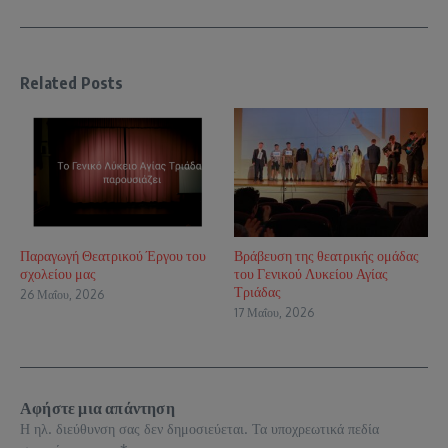
Related Posts
Παραγωγή Θεατρικού Έργου του
Βράβευση της θεατρικής ομάδας
σχολείου μας
του Γενικού Λυκείου Αγίας
Τριάδας
26 Μαΐου, 2026
17 Μαΐου, 2026
Αφήστε μια απάντηση
Η ηλ. διεύθυνση σας δεν δημοσιεύεται.
Τα υποχρεωτικά πεδία