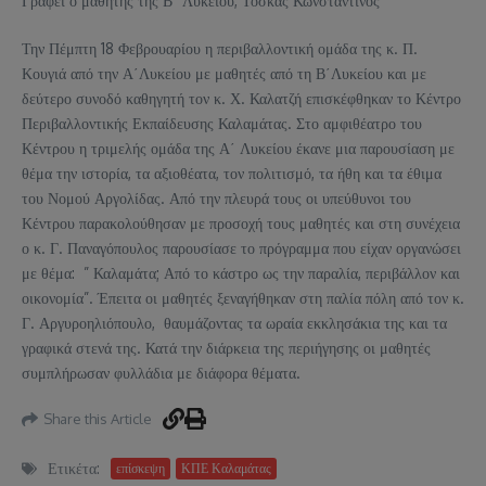
Γράφει ο μαθητής της Β΄ Λυκείου, Τόσκας Κωνσταντίνος
Την Πέμπτη 18 Φεβρουαρίου η περιβαλλοντική ομάδα της κ. Π.
Κουγιά από την Α΄Λυκείου με μαθητές από τη Β΄Λυκείου και με
δεύτερο συνοδό καθηγητή τον κ. Χ. Καλατζή επισκέφθηκαν το Κέντρο
Περιβαλλοντικής Εκπαίδευσης Καλαμάτας. Στο αμφιθέατρο του
Κέντρου η τριμελής ομάδα της Α΄ Λυκείου έκανε μια παρουσίαση με
θέμα την ιστορία, τα αξιοθέατα, τον πολιτισμό, τα ήθη και τα έθιμα
του Νομού Αργολίδας. Από την πλευρά τους οι υπεύθυνοι του
Κέντρου παρακολούθησαν με προσοχή τους μαθητές και στη συνέχεια
ο κ. Γ. Παναγόπουλος παρουσίασε το πρόγραμμα που είχαν οργανώσει
με θέμα: ” Καλαμάτα; Από το κάστρο ως την παραλία, περιβάλλον και
οικονομία”. Έπειτα οι μαθητές ξεναγήθηκαν στη παλία πόλη από τον κ.
Γ. Αργυροηλιόπουλο, θαυμάζοντας τα ωραία εκκλησάκια της και τα
γραφικά στενά της. Κατά την διάρκεια της περιήγησης οι μαθητές
συμπλήρωσαν φυλλάδια με διάφορα θέματα.
Share this Article
Ετικέτα:
επίσκεψη
ΚΠΕ Καλαμάτας