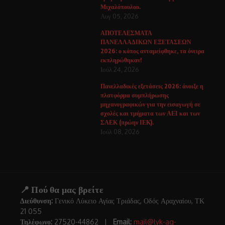
Μιχαλόπουλου.
Αυγ 05, 2026
ΑΠΟΤΕΛΕΣΜΑΤΑ
ΠΑΝΕΛΛΑΔΙΚΩΝ ΕΞΕΤΑΣΕΩΝ
2026: ο κόπος ανταμείφθηκε, τα όνειρα
εκπληρώθηκαν!
Ιούλ 24, 2026
Πανελλαδικές εξετάσεις 2026: άνοιξε η
πλατφόρμα συμπλήρωσης
μηχανογραφικών για την εισαγωγή σε
σχολές και τμήματα των ΑΕΙ και των
ΣΑΕΚ (πρώην ΙΕΚ).
Ιούλ 08, 2026
📍 Πού θα μας βρείτε
Διεύθυνση:
Γενικό Λύκειο Αγίας Τριάδας, Οδός Αραχναίου, ΤΚ
21 055
Τηλέφωνο:
27520-44862 |
Email:
mail@lyk-ag-