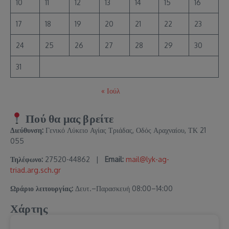
10
11
12
13
14
15
16
17
18
19
20
21
22
23
24
25
26
27
28
29
30
31
« Ιούλ
Πού θα μας βρείτε
Διεύθυνση:
Γενικό Λύκειο Αγίας Τριάδας, Οδός Αραχναίου, ΤΚ 21
055
Τηλέφωνο:
27520-44862 |
Email:
mail@lyk-ag-
triad.arg.sch.gr
Ωράριο λειτουργίας:
Δευτ.–Παρασκευή 08:00–14:00
Χάρτης