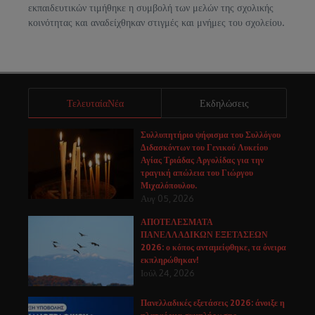
εκπαιδευτικών τιμήθηκε η συμβολή των μελών της σχολικής
κοινότητας και αναδείχθηκαν στιγμές και μνήμες του σχολείου.
ΤελευταίαΝέα
Εκδηλώσεις
Συλλυπητήριο ψήφισμα του Συλλόγου
Διδασκόντων του Γενικού Λυκείου
Αγίας Τριάδας Αργολίδας για την
τραγική απώλεια του Γιώργου
Μιχαλόπουλου.
Αυγ 05, 2026
ΑΠΟΤΕΛΕΣΜΑΤΑ
ΠΑΝΕΛΛΑΔΙΚΩΝ ΕΞΕΤΑΣΕΩΝ
2026: ο κόπος ανταμείφθηκε, τα όνειρα
εκπληρώθηκαν!
Ιούλ 24, 2026
Πανελλαδικές εξετάσεις 2026: άνοιξε η