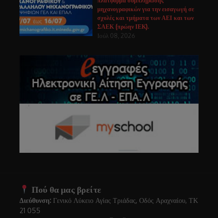
πλατφόρμα συμπλήρωσης
μηχανογραφικών για την εισαγωγή σε
σχολές και τμήματα των ΑΕΙ και των
ΣΑΕΚ (πρώην ΙΕΚ).
Ιούλ 08, 2026
Πού θα μας βρείτε
Διεύθυνση:
Γενικό Λύκειο Αγίας Τριάδας, Οδός Αραχναίου, ΤΚ
21 055