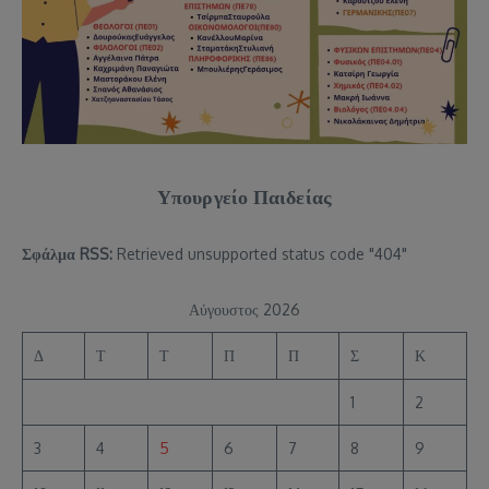
Υπουργείο Παιδείας
Σφάλμα RSS:
Retrieved unsupported status code "404"
Αύγουστος 2026
Δ
Τ
Τ
Π
Π
Σ
Κ
1
2
3
4
5
6
7
8
9