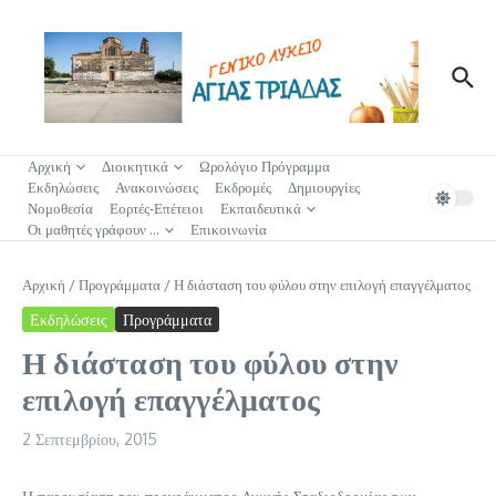
Μετάβαση στο περιεχόμενο
✖
Αρχική
Διοικητικά
Ωρολόγιο Πρόγραμμα
Εκδηλώσεις
Ανακοινώσεις
Εκδρομές
Δημιουργίες
Νομοθεσία
Εορτές-Επέτειοι
Εκπαιδευτικά
Οι μαθητές γράφουν …
Επικοινωνία
Αρχική
/
Προγράμματα
/
Η διάσταση του φύλου στην επιλογή επαγγέλματος
Εκδηλώσεις
Προγράμματα
Η διάσταση του φύλου στην
επιλογή επαγγέλματος
2 Σεπτεμβρίου, 2015