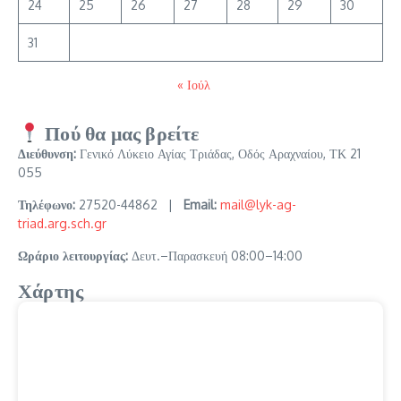
24
25
26
27
28
29
30
31
« Ιούλ
Πού θα μας βρείτε
Διεύθυνση:
Γενικό Λύκειο Αγίας Τριάδας, Οδός Αραχναίου, ΤΚ 21
055
Τηλέφωνο:
27520-44862 |
Email:
mail@lyk-ag-
triad.arg.sch.gr
Ωράριο λειτουργίας:
Δευτ.–Παρασκευή 08:00–14:00
Χάρτης