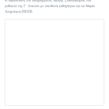
Η παρουσίαση του προγράμματος Αγωγής Σταδιοδρομίας των
μαθητών της Γ΄ Λυκείου με υπεύθυνη καθηγήτρια την κα Μαρία
Αλημπέρτη (ΠΕ03).