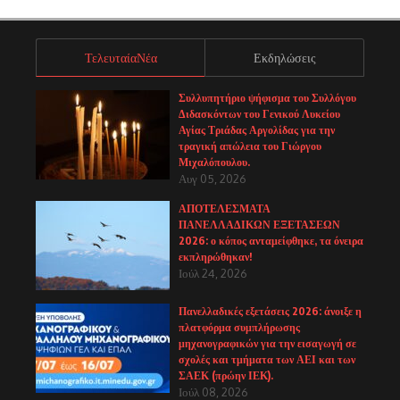
ΤελευταίαΝέα
Εκδηλώσεις
Συλλυπητήριο ψήφισμα του Συλλόγου
Διδασκόντων του Γενικού Λυκείου
Αγίας Τριάδας Αργολίδας για την
τραγική απώλεια του Γιώργου
Μιχαλόπουλου.
Αυγ 05, 2026
ΑΠΟΤΕΛΕΣΜΑΤΑ
ΠΑΝΕΛΛΑΔΙΚΩΝ ΕΞΕΤΑΣΕΩΝ
2026: ο κόπος ανταμείφθηκε, τα όνειρα
εκπληρώθηκαν!
Ιούλ 24, 2026
Πανελλαδικές εξετάσεις 2026: άνοιξε η
πλατφόρμα συμπλήρωσης
μηχανογραφικών για την εισαγωγή σε
σχολές και τμήματα των ΑΕΙ και των
ΣΑΕΚ (πρώην ΙΕΚ).
Ιούλ 08, 2026