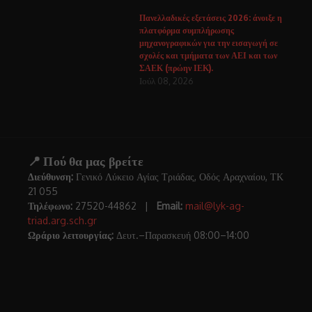
Πανελλαδικές εξετάσεις 2026: άνοιξε η
πλατφόρμα συμπλήρωσης
μηχανογραφικών για την εισαγωγή σε
σχολές και τμήματα των ΑΕΙ και των
ΣΑΕΚ (πρώην ΙΕΚ).
Ιούλ 08, 2026
📍 Πού θα μας βρείτε
Διεύθυνση:
Γενικό Λύκειο Αγίας Τριάδας, Οδός Αραχναίου, ΤΚ
21 055
Τηλέφωνο:
27520-44862 |
Email:
mail@lyk-ag-
triad.arg.sch.gr
Ωράριο λειτουργίας:
Δευτ.–Παρασκευή 08:00–14:00