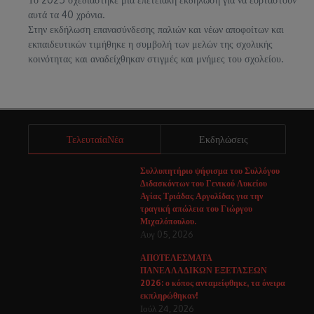
αυτά τα 40 χρόνια.
Στην εκδήλωση επανασύνδεσης παλιών και νέων αποφοίτων και
εκπαιδευτικών τιμήθηκε η συμβολή των μελών της σχολικής
κοινότητας και αναδείχθηκαν στιγμές και μνήμες του σχολείου.
ΤελευταίαΝέα
Εκδηλώσεις
Συλλυπητήριο ψήφισμα του Συλλόγου
Διδασκόντων του Γενικού Λυκείου
Αγίας Τριάδας Αργολίδας για την
τραγική απώλεια του Γιώργου
Μιχαλόπουλου.
Αυγ 05, 2026
ΑΠΟΤΕΛΕΣΜΑΤΑ
ΠΑΝΕΛΛΑΔΙΚΩΝ ΕΞΕΤΑΣΕΩΝ
2026: ο κόπος ανταμείφθηκε, τα όνειρα
εκπληρώθηκαν!
Ιούλ 24, 2026