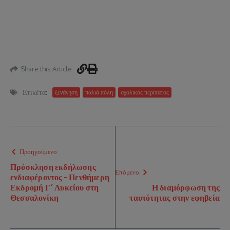
Share this Article
Ετικέτα:
ξενάγηση
παλιά πόλη
σχολικός περίπατος
Προηγούμενο
Πρόσκληση εκδήλωσης
Επόμενο
ενδιαφέροντος – Πενθήμερη
Εκδρομή Γ΄ Λυκείου στη
Η διαμόρφωση της
Θεσσαλονίκη
ταυτότητας στην εφηβεία