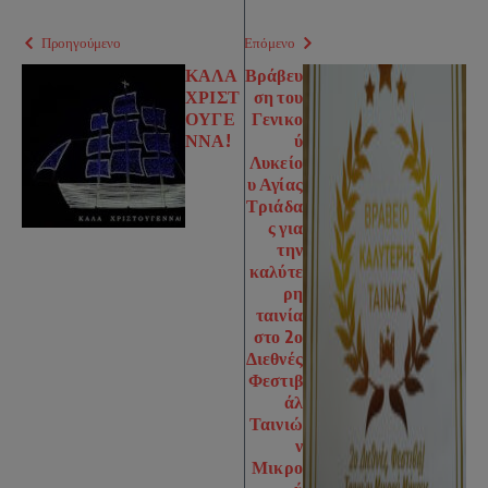
Προηγούμενο
Επόμενο
ΚΑΛΑ
Βράβευ
ΧΡΙΣΤ
ση του
ΟΥΓΕ
Γενικο
ΝΝΑ!
ύ
Λυκείο
υ Αγίας
Τριάδα
ς για
την
καλύτε
ρη
ταινία
στο 2ο
Διεθνές
Φεστιβ
άλ
Ταινιώ
ν
Μικρο