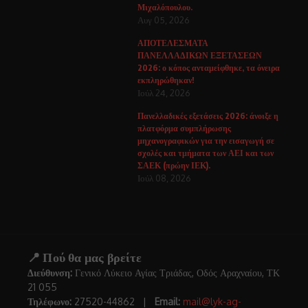
Μιχαλόπουλου.
Αυγ 05, 2026
ΑΠΟΤΕΛΕΣΜΑΤΑ
ΠΑΝΕΛΛΑΔΙΚΩΝ ΕΞΕΤΑΣΕΩΝ
2026: ο κόπος ανταμείφθηκε, τα όνειρα
εκπληρώθηκαν!
Ιούλ 24, 2026
Πανελλαδικές εξετάσεις 2026: άνοιξε η
πλατφόρμα συμπλήρωσης
μηχανογραφικών για την εισαγωγή σε
σχολές και τμήματα των ΑΕΙ και των
ΣΑΕΚ (πρώην ΙΕΚ).
Ιούλ 08, 2026
📍 Πού θα μας βρείτε
Διεύθυνση:
Γενικό Λύκειο Αγίας Τριάδας, Οδός Αραχναίου, ΤΚ
21 055
Τηλέφωνο:
27520-44862 |
Email:
mail@lyk-ag-