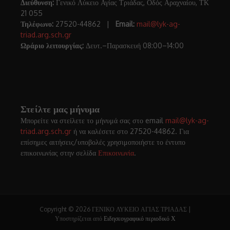
Διεύθυνση:
Γενικό Λύκειο Αγίας Τριάδας, Οδός Αραχναίου, ΤΚ
21 055
Τηλέφωνο:
27520-44862 |
Email:
mail@lyk-ag-
triad.arg.sch.gr
Ωράριο λειτουργίας:
Δευτ.–Παρασκευή 08:00–14:00
Στείλτε μας μήνυμα
Μπορείτε να στείλετε το μήνυμά σας στο email
mail@lyk-ag-
triad.arg.sch.gr
ή να καλέσετε στο 27520-44862. Για
επίσημες αιτήσεις/υποβολές χρησιμοποιήστε το έντυπο
επικοινωνίας στην σελίδα
Επικοινωνία
.
Copyright © 2026 ΓΕΝΙΚΟ ΛΥΚΕΙΟ ΑΓΙΑΣ ΤΡΙΑΔΑΣ |
Υποστηρίζεται από
Ειδησεογραφικό περιοδικό Χ