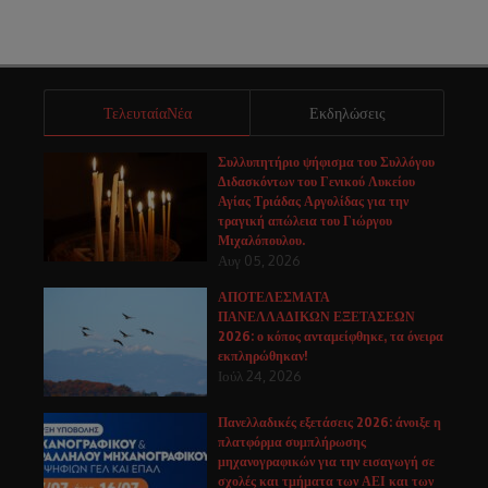
ΤελευταίαΝέα
Εκδηλώσεις
Συλλυπητήριο ψήφισμα του Συλλόγου
Διδασκόντων του Γενικού Λυκείου
Αγίας Τριάδας Αργολίδας για την
τραγική απώλεια του Γιώργου
Μιχαλόπουλου.
Αυγ 05, 2026
ΑΠΟΤΕΛΕΣΜΑΤΑ
ΠΑΝΕΛΛΑΔΙΚΩΝ ΕΞΕΤΑΣΕΩΝ
2026: ο κόπος ανταμείφθηκε, τα όνειρα
εκπληρώθηκαν!
Ιούλ 24, 2026
Πανελλαδικές εξετάσεις 2026: άνοιξε η
πλατφόρμα συμπλήρωσης
μηχανογραφικών για την εισαγωγή σε
σχολές και τμήματα των ΑΕΙ και των