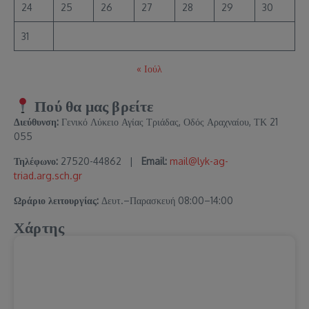
24
25
26
27
28
29
30
31
« Ιούλ
Πού θα μας βρείτε
Διεύθυνση:
Γενικό Λύκειο Αγίας Τριάδας, Οδός Αραχναίου, ΤΚ 21
055
Τηλέφωνο:
27520-44862 |
Email:
mail@lyk-ag-
triad.arg.sch.gr
Ωράριο λειτουργίας:
Δευτ.–Παρασκευή 08:00–14:00
Χάρτης