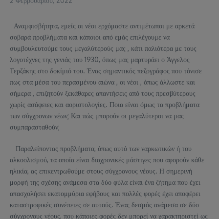
2 Φεβρουαρίου, 2022
Αναμφισβήτητα, εμείς οι νέοι ερχόμαστε αντιμέτωποι με αρκετά
σοβαρά προβλήματα και κάποιοι από εμάς επιλέγουμε να
συμβουλευτούμε τους μεγαλύτερούς μας , κάτι παλιότερα με τους
λογοτέχνες της γενιάς του 1930, όπως μας μαρτυράει ο Άγγελος
Τερζάκης στο δοκίμιό του. Ένας σημαντικός πεζογράφος που τόνισε
πως στα μέσα του περασμένου αιώνα , οι νέοι , όπως άλλωστε και
σήμερα , επιζητούν ξεκάθαρες απαντήσεις από τους πρεσβύτερους
χωρίς ασάφειες και αοριστολογίες. Ποια είναι όμως τα προβλήματα
των σύγχρονων νέων; Και πώς μπορούν οι μεγαλύτεροι να μας
συμπαρασταθούν;
Παραλείποντας προβλήματα, όπως αυτό των ναρκωτικών ή του
αλκοολισμού, τα οποία είναι διαχρονικές μάστιγες που αφορούν κάθε
ηλικία, ας επικεντρωθούμε στους σύγχρονους νέους. Η σημερινή
μορφή της σχέσης ανάμεσα στα δύο φύλα είναι ένα ζήτημα που έχει
απασχολήσει εκατομμύρια εφήβους και πολλές φορές έχει αποφέρει
καταστροφικές συνέπειες σε αυτούς. Ένας δεσμός ανάμεσα σε δύο
σύγχρονους νέους, που κάποιες φορές δεν μπορεί να χαρακτηριστεί ως