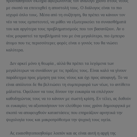
προσπαθήσουν σκληρά αφιερώνοντας τον ανάλογο χρόνο στους νέους
με σκοπό να επιτευχθεί η αποστολή τους. Ο διάλογος είναι το πιο
ισχυρό όπλο τους. Μέσα από τη συζήτηση, θα πρέπει να κάνουν τον
νέο να τους εμπιστευτεί, να μάθει να εξωτερικεύει τα συναισθήματά
του και αργότερα τους προβληματισμούς που τον βασανίζουν. Αν ο
νέος μοιραστεί τα προβλήματά του με ένα μεγαλύτερο, πιο έμπειρο
άτομο που τις περισσότερες φορές είναι ο γονιός του θα νιώσει
καλύτερα.
Δεν αρκεί μόνο η θεωρία , αλλά θα πρέπει τα λεγόμενα των
μεγαλύτερων να συνάδουν με τις πράξεις τους. Είναι καλό να γίνουν
παράδειγμα προς μίμηση για τους νέους και όχι προς αποφυγή. Το να
είναι απόλυτοι δε θα βελτιώσει τη συμπεριφορά των νέων, το αντίθετο
μάλιστα. Οφείλουν να τους δίνουν την ευκαιρία να επιλέγουν
καθοδηγώντας τους να το κάνουν με σωστή κρίση. Εν τέλει, ας δοθούν
οι ευκαιρίες να αξιοποιήσουν τον ελεύθερο τους χρόνο δημιουργικά με
σκοπό να αποφευχθούν καταστάσεις που επηρεάζουν αρνητικά την
ψυχολογία τους και μακροπρόθεσμα την ψυχική τους υγεία.
Ας ευαισθητοποιηθούμε λοιπόν και ας είναι αυτή η αρχή της