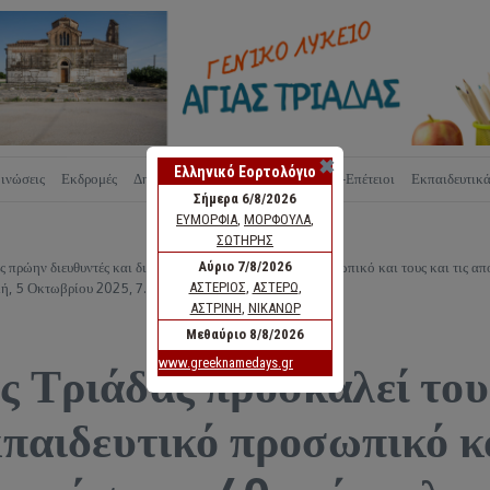
✖
ινώσεις
Εκδρομές
Δημιουργίες
Νομοθεσία
Εορτές-Επέτειοι
Εκπαιδευτικ
πρώην διευθυντές και διευθύντριες, το εκπαιδευτικό προσωπικό και τους και τις απο
κή, 5 Οκτωβρίου 2025, 7.00μμ στον χώρο του σχολείου.
ας Τριάδας προσκαλεί το
κπαιδευτικό προσωπικό κα