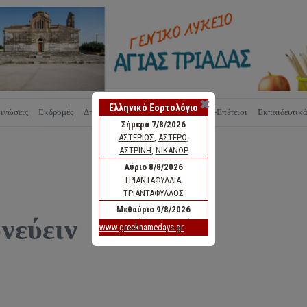
✖
ινώσεις
Εκδρομές
Δημιουργίες
Νομοθεσία
Εορτές-Επέτειοι
Εκπαιδευτικ
υνεύειν