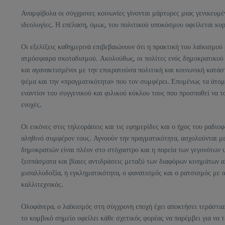
Αναμφίβολα οι σύγχρονες κοινωνίες γίνονται μάρτυρες μιας γενικευμέ
ιδεολογίες. Η επέλαση, όμως, του πολιτικού υποκόσμου οφείλεται κυρ
Οι εξελίξεις καθημερινά επιβεβαιώνουν ότι η πρακτική του λαϊκισμού
ατμόσφαιρα σκοταδισμού. Ακολούθως, οι πολίτες ενός δημοκρατικού κ
και αγανακτισμένοι με την επικρατούσα πολιτική και κοινωνική κατάσ
ψέμα και την «πραγματικότητα» που τον συμφέρει. Επομένως τα άτομ
εναντίον του συγγενικού και φιλικού κύκλου τους που προσπαθεί να τ
ενοχές.
Οι εικόνες στις τηλεοράσεις και τις εφημερίδες και ο ήχος του ραδιοφ
αληθινό συμφέρον τους. Αγνοούν την πραγματικότητα, ασχολούνται με
δημοκρατιών είναι πλέον στο στόχαστρο και η πορεία των γεγονότων υ
ξεσπάσματα και βίαιες αντιδράσεις μεταξύ των διαφόρων κινημάτων αλ
μισαλλοδοξία, η εγκληματικότητα, ο φανατισμός και ο ρατσισμός με α
καλλιτεχνικός.
Ολοφάνερα, ο λαϊκισμός στη σύγχρονη εποχή έχει αποκτήσει τεράστια 
το κομβικό σημείο οφείλει κάθε σχετικός φορέας να παρέμβει για να 