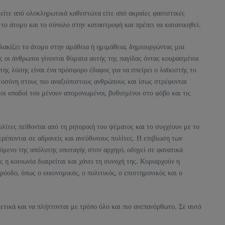
ι είτε από ολοκληρωτικά καθεστώτα είτε από ακραίες φασιστικές
 το άτομο και το σύνολο στην καταστροφή και πρέπει να κατανικηθεί.
υλακίζει το άτομο στην αμάθεια ή ημιμάθεια, δημιουργώντας μια
 οι άνθρωποι γίνονται θύματα αυτής της παγίδας όντας κουρασμένοι
ης λύσης είναι ένα πρόσφορο έδαφος για να σπείρει ο λαϊκιστής το
τοσύνη στους πιο αναξιόπιστους ανθρώπους και ίσως στρέφονται
 οι οπαδοί του μένουν απομονωμένοι, βυθισμένοι στο φόβο και τις
πολίτες πείθονται από τη ρητορική του ψέματος και το συγχέουν με το
ρέπονται σε αδρανείς και ανεύθυνους πολίτες. Η επιβίωση των
νόμενο της απόλυτης υποταγής στον αρχηγό, οδηγεί σε φανατικά
η κοινωνία διαιρείται και χάνει τη συνοχή της. Κυριαρχούν η
όοδο, όπως ο οικονομικός, ο πολιτικός, ο επιστημονικός και ο
ετικά και να πλήττονται με τρόπο όλο και πιο ανεπανόρθωτο. Σε αυτό