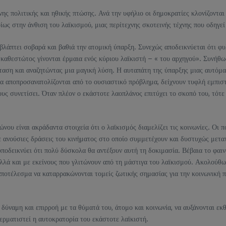
νης πολιτικής και ηθικής πτώσης. Ανά την υφήλιο οι δημοκρατίες κλονίζοντα
ίως στην άνθιση του λαϊκισμού, μιας περίτεχνης σκοτεινής τέχνης που οδηγεί
 βλάπτει σοβαρά και βαθιά την ατομική ύπαρξη. Συνεχώς αποδεικνύεται ότι φ
αθεστώτος γίνονται έρμαια ενός κύριου λαϊκιστή – « του αρχηγού». Συνήθως
ταση και αναζητώντας μια μαγική λύση. Η αυταπάτη της ύπαρξης μιας αυτόματ
α αποπροσανατολίζονται από το ουσιαστικό πρόβλημα, δείχνουν τυφλή εμπισ
ους συνετίσει. Όταν πλέον ο εκάστοτε λαοπλάνος επιτύχει το σκοπό του, τότε
ώνου είναι ακράδαντα στοιχεία ότι ο λαϊκισμός διαμελίζει τις κοινωνίες. Οι 
 ανούσιες δράσεις του κινήματος στο οποίο συμμετέχουν και δυστυχώς μετατ
ποδεικνύει ότι πολύ δύσκολα θα αντέξουν αυτή τη δοκιμασία. Βέβαια το φαι
λά και με εκείνους που γλιτώνουν από τη μάστιγα του λαϊκισμού. Ακολούθως 
ποτέλεσμα να καταρρακώνονται τομείς ζωτικής σημασίας για την κοινωνική πρ
δύναμη και επιρροή με τα θύματά του, άτομο και κοινωνία, να αυξάνονται εκθ
τερματιστεί η αυτοκρατορία του εκάστοτε λαϊκιστή.