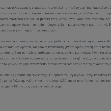
ς και αποτελεσματικής εκπαίδευσης αποτελεί τον πρώτο σωτήρα. Αποδεδειγμέ
 κάθε εκπαιδευτικού φορέα, σχολείου και οικογένειας, να καλλιεργείται η κρ
 πάντα απαιτείται έρευνα και μελέτη κάθε φαινομένου. Μάλιστα, στις σπουδές
 επιστημών, όπως η ιστορία, η λογοτεχνία, η κοινωνιολογία και η νομική. Η 
 πιο άγονο για τη δράση των λαϊκιστών.
πό τους αρμόδιους φορείς, όπως η νομοθετική και εκτελεστική εξουσία καθώς
ια λαϊκιστικές δράσεις και όταν η κατάσταση γίνεται κρισιμότερη και η υπόθε
ικαιοσύνη. Έτσι οι πολίτες αισθάνονται πιο ασφαλείς και αντιλαμβάνονται πό
 εκληματίες – λαϊκιστές, έτσι ώστε να νουθετούνται οι ήδη υπάρχοντες και ν
ε στο μέλλον να μην επαναληφθούν ανάλογα ντροπιαστικά για τη δικαιοσύνη 
α κάποιας λαϊκιστικής πλεκτάνης. Οι άμυνες του εγκεφάλου στην κολακεία κα
ν με τα όπλα της γνώσης και της κρίσης αλλά και να απαιτήσουν να προστα
να πούμε «ΟΧΙ» στους μελλοντικούς Χίτλερ.