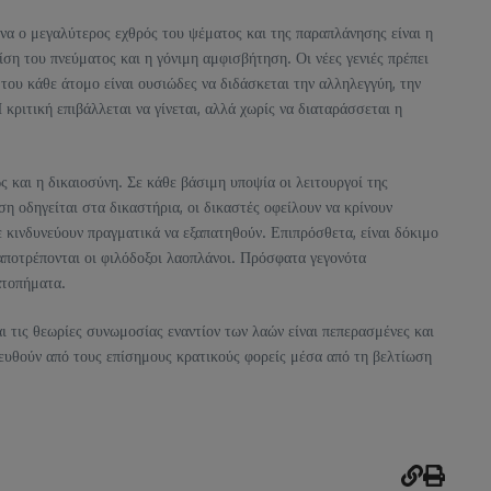
να ο μεγαλύτερος εχθρός του ψέματος και της παραπλάνησης είναι η
ίση του πνεύματος και η γόνιμη αμφισβήτηση. Οι νέες γενιές πρέπει
 του κάθε άτομο είναι ουσιώδες να διδάσκεται την αλληλεγγύη, την
κριτική επιβάλλεται να γίνεται, αλλά χωρίς να διαταράσσεται η
 και η δικαιοσύνη. Σε κάθε βάσιμη υποψία οι λειτουργοί της
ση οδηγείται στα δικαστήρια, οι δικαστές οφείλουν να κρίνουν
τε κινδυνεύουν πραγματικά να εξαπατηθούν. Επιπρόσθετα, είναι δόκιμο
α αποτρέπονται οι φιλόδοξοι λαοπλάνοι. Πρόσφατα γεγονότα
ατοπήματα.
ι τις θεωρίες συνωμοσίας εναντίον των λαών είναι πεπερασμένες και
τευθούν από τους επίσημους κρατικούς φορείς μέσα από τη βελτίωση