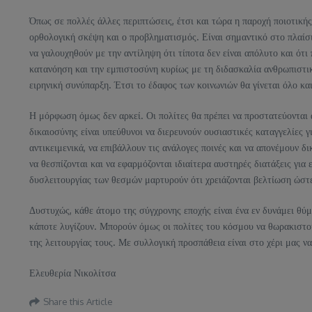
Όπως σε πολλές άλλες περιπτώσεις, έτσι και τώρα η παροχή ποιοτική
ορθολογική σκέψη και ο προβληματισμός. Είναι σημαντικό στο πλαίσιο
να γαλουχηθούν με την αντίληψη ότι τίποτα δεν είναι απόλυτο και ότι
κατανόηση και την εμπιστοσύνη κυρίως με τη διδασκαλία ανθρωπιστικών
ειρηνική συνύπαρξη. Έτσι το έδαφος των κοινωνιών θα γίνεται όλο και
Η μόρφωση όμως δεν αρκεί. Οι πολίτες θα πρέπει να προστατεύονται α
δικαιοσύνης είναι υπεύθυνοι να διερευνούν ουσιαστικές καταγγελίες γ
αντικειμενικά, να επιβάλλουν τις ανάλογες ποινές και να απονέμουν δ
να θεσπίζονται και να εφαρμόζονται ιδιαίτερα αυστηρές διατάξεις για
δυσλειτουργίας των θεσμών μαρτυρούν ότι χρειάζονται βελτίωση ώστ
Δυστυχώς, κάθε άτομο της σύγχρονης εποχής είναι ένα εν δυνάμει θύμ
κάποτε λυγίζουν. Μπορούν όμως οι πολίτες του κόσμου να θωρακιστού
της λειτουργίας τους. Με συλλογική προσπάθεια είναι στο χέρι μας 
Ελευθερία Νικολίτσα
Share this Article