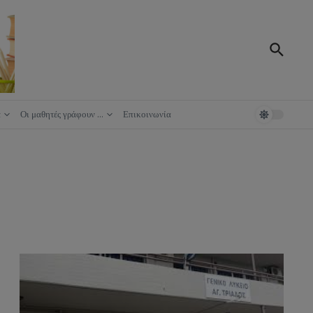
ά
Οι μαθητές γράφουν …
Επικοινωνία