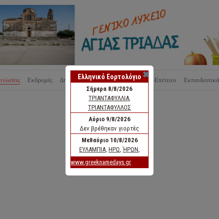
✖
ινώσεις
Εκδρομές
Δημιουργίες
Νομοθεσία
Εορτές-Επέτειοι
Εκπαιδευτικ