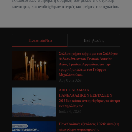
εκπαιδευτικών τιμήθηκε η συμβολή των μελών της σχολικής
κοινότητας και αναδείχθηκαν στιγμές και μνήμες του σχολείου.
ΤελευταίαΝέα
Εκδηλώσεις
Συλλυπητήριο ψήφισμα του Συλλόγου
Διδασκόντων του Γενικού Λυκείου
Αγίας Τριάδας Αργολίδας για την
τραγική απώλεια του Γιώργου
Μιχαλόπουλου.
Αυγ 05, 2026
ΑΠΟΤΕΛΕΣΜΑΤΑ
ΠΑΝΕΛΛΑΔΙΚΩΝ ΕΞΕΤΑΣΕΩΝ
2026: ο κόπος ανταμείφθηκε, τα όνειρα
εκπληρώθηκαν!
Ιούλ 24, 2026
Πανελλαδικές εξετάσεις 2026: άνοιξε η
πλατφόρμα συμπλήρωσης