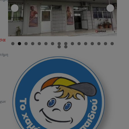
σα
στήμη
ύχων