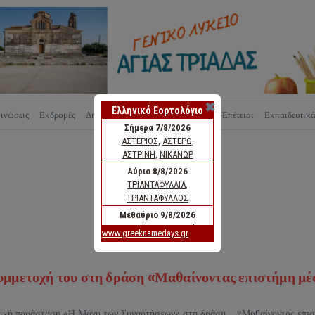
✖
ινώσεις
Εκδρομές
Δημιουργίες
Νομοθεσία
Εορτές-Επέτειοι
Εκπαιδευτικ
μμετοχή του στη δράση «Μαθαίνοντας επιστήμη μέ
ική παράσταση «Η Μάχη των Συναρτήσεων» στη δράση «Μαθαίνοντας επι