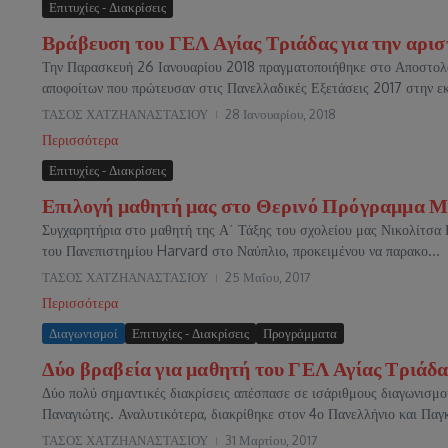
Επιτυχίες - Διακρίσεις
Βράβευση του ΓΕΛ Αγίας Τριάδας για την αρι
Την Παρασκευή 26 Ιανουαρίου 2018 πραγματοποιήθηκε στο Αποστολ
αποφοίτων που πρώτευσαν στις Πανελλαδικές Εξετάσεις 2017 στην εκ
ΤΑΣΟΣ ΧΑΤΖΗΑΝΑΣΤΑΣΙΟΥ
28 Ιανουαρίου, 2018
Περισσότερα
Επιτυχίες - Διακρίσεις
Επιλογή μαθητή μας στο Θερινό Πρόγραμμα Μ
Συγχαρητήρια στο μαθητή της Α΄ Τάξης του σχολείου μας Νικολίτσα 
του Πανεπιστημίου Harvard στο Ναύπλιο, προκειμένου να παρακο...
ΤΑΣΟΣ ΧΑΤΖΗΑΝΑΣΤΑΣΙΟΥ
25 Μαΐου, 2017
Περισσότερα
Διαγωνισμοί
Επιτυχίες - Διακρίσεις
Προγράμματα
Δύο βραβεία για μαθητή του ΓΕΛ Αγίας Τριάδας
Δύο πολύ σημαντικές διακρίσεις απέσπασε σε ισάριθμους διαγωνισμο
Παναγιώτης. Αναλυτικότερα, διακρίθηκε στον 4ο Πανελλήνιο και Παγκ
ΤΑΣΟΣ ΧΑΤΖΗΑΝΑΣΤΑΣΙΟΥ
31 Μαρτίου, 2017