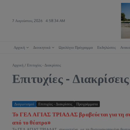
Μετάβαση στο περιεχόμενο
7 Αυγούστου, 2026
4:58:35 AM
Αρχική
Διοικητικά
Ωρολόγιο Πρόγραμμα
Εκδηλώσεις
Ανακο
Αρχική
/
Επιτυχίες - Διακρίσεις
Επιτυχίες - Διακρίσεις
Διαγωνισμοί
Επιτυχίες - Διακρίσεις
Προγράμματα
Το ΓΕΛ ΑΓΙΑΣ ΤΡΙΑΔΑΣ βραβεύεται για τη συ
από το θέατρο»
Το ΓΕΛ ΑΓΙΑΣ ΤΡΙΑΔΑΣ συμμετείχε με τη βιντεοσκοπημένη θεατρ