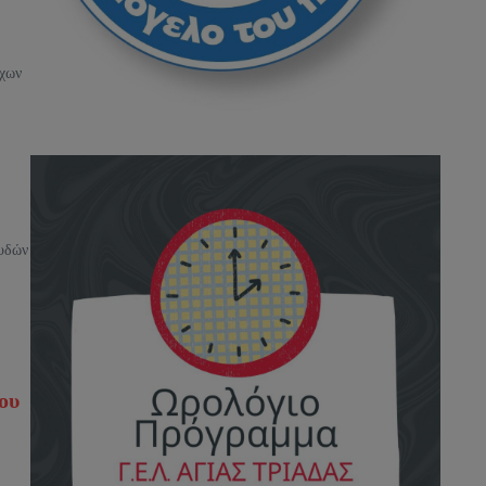
ύχων
ουδών
ου