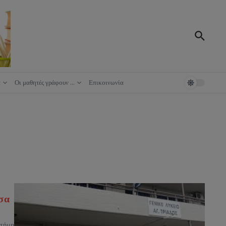
ά
Οι μαθητές γράφουν …
Επικοινωνία
σα
στήμη