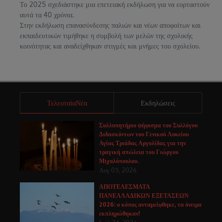
Το 2025 σχεδιάστηκε μια επετειακή εκδήλωση για να εορταστούν
αυτά τα 40 χρόνια.
Στην εκδήλωση επανασύνδεσης παλιών και νέων αποφοίτων και
εκπαιδευτικών τιμήθηκε η συμβολή των μελών της σχολικής
κοινότητας και αναδείχθηκαν στιγμές και μνήμες του σχολείου.
ΤελευταίαΝέα
Εκδηλώσεις
Συλλυπητήριο ψήφισμα του Συλλόγου
Διδασκόντων του Γενικού Λυκείου
Αγίας Τριάδας Αργολίδας για την
τραγική απώλεια του Γιώργου
Μιχαλόπουλου.
Αυγ 05, 2026
ΑΠΟΤΕΛΕΣΜΑΤΑ
ΠΑΝΕΛΛΑΔΙΚΩΝ ΕΞΕΤΑΣΕΩΝ
2026: ο κόπος ανταμείφθηκε, τα όνειρα
εκπληρώθηκαν!