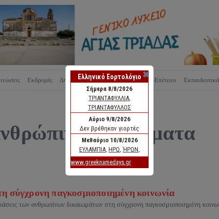
✖
ινώσεις
Εκδρομές
Δημιουργίες
Νομοθεσία
Εορτές-Επέτειοι
Εκπαιδευτικ
ανθρώπινα δικαιώματα
η σύγχρονη παγκοσμιοποιημένη κοινωνία
αβιάσεις των ανθρωπίνων δικαιωμάτων στη σύγχρονη παγκοσμιοποιημένη κοινω