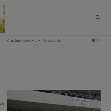
ά
Οι μαθητές γράφουν …
Επικοινωνία
νία