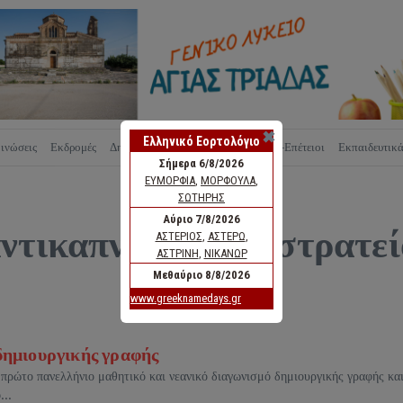
✖
ινώσεις
Εκδρομές
Δημιουργίες
Νομοθεσία
Εορτές-Επέτειοι
Εκπαιδευτικ
αντικαπνιστική εκστρατε
δημιουργικής γραφής
πρώτο πανελλήνιο μαθητικό και νεανικό διαγωνισμό δημιουργικής γραφής κα
...