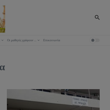
ά
Οι μαθητές γράφουν …
Επικοινωνία
ία
ι