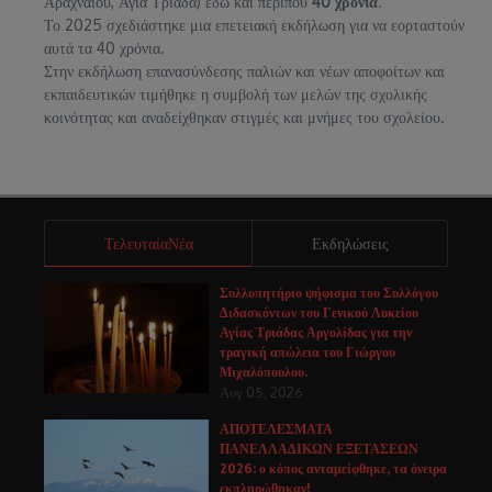
Αραχναίου, Αγία Τριάδα) εδώ και περίπου
40 χρόνια
.
Το 2025 σχεδιάστηκε μια επετειακή εκδήλωση για να εορταστούν
αυτά τα 40 χρόνια.
Στην εκδήλωση επανασύνδεσης παλιών και νέων αποφοίτων και
εκπαιδευτικών τιμήθηκε η συμβολή των μελών της σχολικής
κοινότητας και αναδείχθηκαν στιγμές και μνήμες του σχολείου.
ΤελευταίαΝέα
Εκδηλώσεις
Συλλυπητήριο ψήφισμα του Συλλόγου
Διδασκόντων του Γενικού Λυκείου
Αγίας Τριάδας Αργολίδας για την
τραγική απώλεια του Γιώργου
Μιχαλόπουλου.
Αυγ 05, 2026
ΑΠΟΤΕΛΕΣΜΑΤΑ
ΠΑΝΕΛΛΑΔΙΚΩΝ ΕΞΕΤΑΣΕΩΝ
2026: ο κόπος ανταμείφθηκε, τα όνειρα
εκπληρώθηκαν!