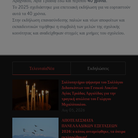
Αραχναίου, Αγία Τριάδα) εδώ και περίπου
40 χρόνια
.
Το 2025 σχεδιάστηκε μια επετειακή εκδήλωση για να εορταστούν
αυτά τα 40 χρόνια.
Στην εκδήλωση επανασύνδεσης παλιών και νέων αποφοίτων και
εκπαιδευτικών τιμήθηκε η συμβολή των μελών της σχολικής
κοινότητας και αναδείχθηκαν στιγμές και μνήμες του σχολείου.
ΤελευταίαΝέα
Εκδηλώσεις
Συλλυπητήριο ψήφισμα του Συλλόγου
Διδασκόντων του Γενικού Λυκείου
Αγίας Τριάδας Αργολίδας για την
τραγική απώλεια του Γιώργου
Μιχαλόπουλου.
Αυγ 05, 2026
ΑΠΟΤΕΛΕΣΜΑΤΑ
ΠΑΝΕΛΛΑΔΙΚΩΝ ΕΞΕΤΑΣΕΩΝ
2026: ο κόπος ανταμείφθηκε, τα όνειρα
εκπληρώθηκαν!