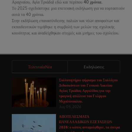
Αραχναίου, Αγία Τριάδα) εδώ και περίπου
40 χρόνια
.
Το 2025 σχεδιάστηκε μια επετειακή εκδήλωση για να εορταστούν
αυτά τα 40 χρόνια.
Στην εκδήλωση επανασύνδεσης παλιών και νέων αποφοίτων και
εκπαιδευτικών τιμήθηκε η συμβολή των μελών της σχολικής
κοινότητας και αναδείχθηκαν στιγμές και μνήμες του σχολείου.
ΤελευταίαΝέα
Εκδηλώσεις
Συλλυπητήριο ψήφισμα του Συλλόγου
Διδασκόντων του Γενικού Λυκείου
Αγίας Τριάδας Αργολίδας για την
τραγική απώλεια του Γιώργου
Μιχαλόπουλου.
Αυγ 05, 2026
ΑΠΟΤΕΛΕΣΜΑΤΑ
ΠΑΝΕΛΛΑΔΙΚΩΝ ΕΞΕΤΑΣΕΩΝ
2026: ο κόπος ανταμείφθηκε, τα όνειρα