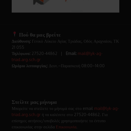
Πού θα μας βρείτε
Διεύθυνση:
Γενικό Λύκειο Αγίας Τριάδας, Οδός Αραχναίου, ΤΚ
21 055
Τηλέφωνο:
27520-44862 |
Email:
mail@lyk-ag-
triad.arg.sch.gr
Ωράριο λειτουργίας:
Δευτ.–Παρασκευή 08:00–14:00
Στείλτε μας μήνυμα
Μπορείτε να στείλετε το μήνυμά σας στο email
mail@lyk-ag-
triad.arg.sch.gr
ή να καλέσετε στο 27520-44862. Για
επίσημες αιτήσεις/υποβολές χρησιμοποιήστε το έντυπο
επικοινωνίας στην σελίδα
Επικοινωνία
.