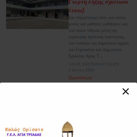
Γιορτή λήξης σχολικού
έτους!
Σας περιμένουμε όλες και όλους,
γονείς και μαθητές-μαθήτριες και
των τριών τάξεων, μέλη της
ευρύτερης σχολικής κοινότητας,
των τοπικών και δημοτικών αρχών,
του Γυμνασίου και Δημοτικού
Σχολείου Αγίας Τ...
ΤΑΣΟΣ ΧΑΤΖΗΑΝΑΣΤΑΣΙΟΥ
2 Ιουνίου, 2026
Περισσότερα
1
2
3
...
64