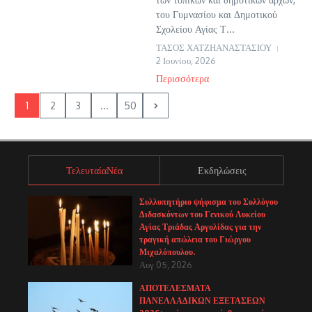
του Γυμνασίου και Δημοτικού
Σχολείου Αγίας Τ...
ΤΑΣΟΣ ΧΑΤΖΗΑΝΑΣΤΑΣΙΟΥ
2 Ιουνίου, 2026
Περισσότερα
1
2
3
...
50
ΤελευταίαΝέα
Εκδηλώσεις
Συλλυπητήριο ψήφισμα του Συλλόγου
Διδασκόντων του Γενικού Λυκείου
Αγίας Τριάδας Αργολίδας για την
τραγική απώλεια του Γιώργου
Μιχαλόπουλου.
Αυγ 05, 2026
ΑΠΟΤΕΛΕΣΜΑΤΑ
ΠΑΝΕΛΛΑΔΙΚΩΝ ΕΞΕΤΑΣΕΩΝ