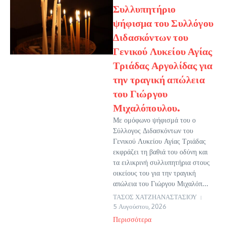
Συλλυπητήριο
ψήφισμα του Συλλόγου
Διδασκόντων του
Γενικού Λυκείου Αγίας
Τριάδας Αργολίδας για
την τραγική απώλεια
του Γιώργου
Μιχαλόπουλου.
Με ομόφωνο ψήφισμά του ο
Σύλλογος Διδασκόντων του
Γενικού Λυκείου Αγίας Τριάδας
εκφράζει τη βαθιά του οδύνη και
τα ειλικρινή συλλυπητήρια στους
οικείους του για την τραγική
απώλεια του Γιώργου Μιχαλόπ...
ΤΑΣΟΣ ΧΑΤΖΗΑΝΑΣΤΑΣΙΟΥ
5 Αυγούστου, 2026
Περισσότερα