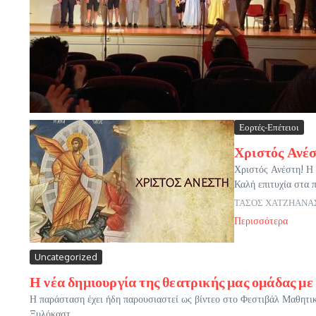
Εορτές-Επέτειοι
Χριστός Ανέσ
Χριστός Ανέστη! Η 
Καλή επιτυχία στα π
ΤΑΣΟΣ ΧΑΤΖΗΑΝΑ
Περισσότερα
Uncategorized
Η νέα δημιουργία της θεατρικής μας ομάδας μ
Η παράσταση έχει ήδη παρουσιαστεί ως βίντεο στο Φεστιβάλ Μαθητι
Ξυλόκαστ...