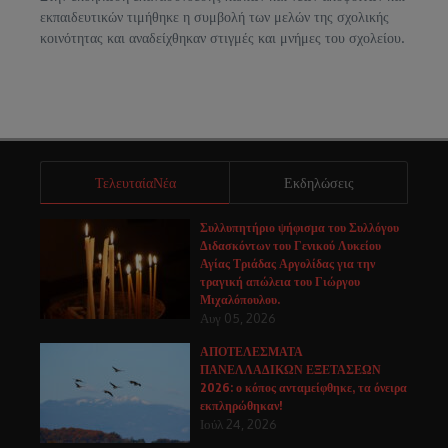
εκπαιδευτικών τιμήθηκε η συμβολή των μελών της σχολικής
κοινότητας και αναδείχθηκαν στιγμές και μνήμες του σχολείου.
ΤελευταίαΝέα
Εκδηλώσεις
Συλλυπητήριο ψήφισμα του Συλλόγου
Διδασκόντων του Γενικού Λυκείου
Αγίας Τριάδας Αργολίδας για την
τραγική απώλεια του Γιώργου
Μιχαλόπουλου.
Αυγ 05, 2026
ΑΠΟΤΕΛΕΣΜΑΤΑ
ΠΑΝΕΛΛΑΔΙΚΩΝ ΕΞΕΤΑΣΕΩΝ
2026: ο κόπος ανταμείφθηκε, τα όνειρα
εκπληρώθηκαν!
Ιούλ 24, 2026