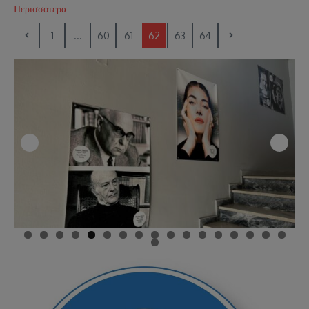
Περισσότερα
1
...
60
61
62
63
64