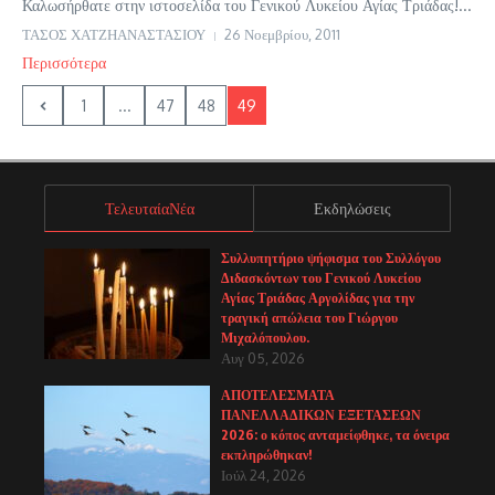
Καλωσήρθατε στην ιστοσελίδα του Γενικού Λυκείου Αγίας Τριάδας!...
ΤΑΣΟΣ ΧΑΤΖΗΑΝΑΣΤΑΣΙΟΥ
26 Νοεμβρίου, 2011
Περισσότερα
1
...
47
48
49
ΤελευταίαΝέα
Εκδηλώσεις
Συλλυπητήριο ψήφισμα του Συλλόγου
Διδασκόντων του Γενικού Λυκείου
Αγίας Τριάδας Αργολίδας για την
τραγική απώλεια του Γιώργου
Μιχαλόπουλου.
Αυγ 05, 2026
ΑΠΟΤΕΛΕΣΜΑΤΑ
ΠΑΝΕΛΛΑΔΙΚΩΝ ΕΞΕΤΑΣΕΩΝ
2026: ο κόπος ανταμείφθηκε, τα όνειρα
εκπληρώθηκαν!
Ιούλ 24, 2026